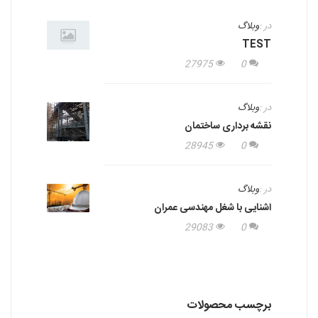
در :
وبلاگ
TEST
27975
0
در :
وبلاگ
نقشه برداری ساختمان
28945
0
در :
وبلاگ
اشنایی با شغل مهندسی عمران
29083
0
برچسب محصولات