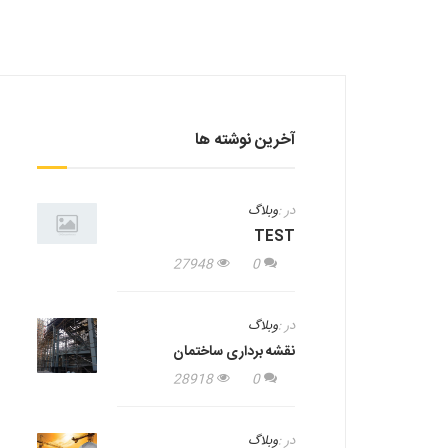
مدیریت پروژه
نقشه برداری هوایی
خدمات عمرانی
آخرین نوشته ها
در :
وبلاگ
TEST
27948
0
در :
وبلاگ
نقشه برداری ساختمان
28918
0
در :
وبلاگ