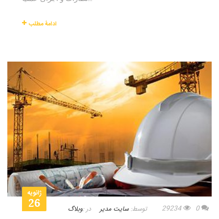
ادامۀ مطلب
ژانویه
26
29234
0
توسط:
سایت مدیر
در :
وبلاگ