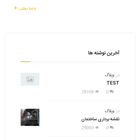
ادامۀ مطلب
آخرین نوشته ها
در :
وبلاگ
TEST
28106
0
در :
وبلاگ
نقشه برداری ساختمان
29093
0