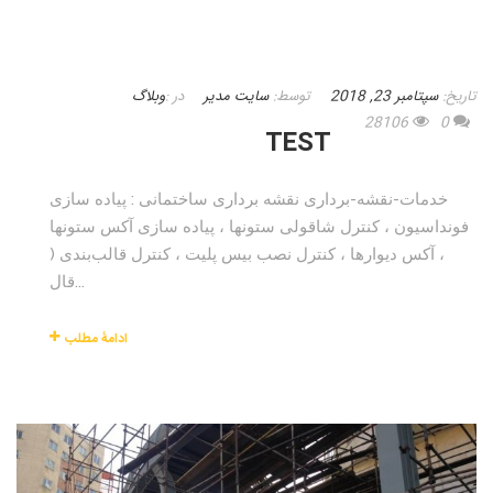
تاریخ:
سپتامبر 23, 2018
توسط:
سایت مدیر
در :
وبلاگ
28106
0
TEST
خدمات-نقشه-برداری نقشه برداری ساختمانی : پیاده سازی
فونداسیون ، کنترل شاقولی ستونها ، پیاده سازی آکس ستونها
، آکس دیوارها ، کنترل نصب بیس پلیت ، کنترل قالب‌بندی (
قال...
ادامۀ مطلب