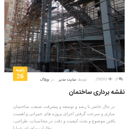
ژانویه
26
29093
0
توسط:
سایت مدیر
در :
وبلاگ
نقشه برداری ساختمان
در حال حاضر با رشد و توسعه و پیشرفت صنعت ساختمان
سازی و سرعت گرفتن اجرای پروژه های عمرانی و اهمیت
یافتن موضوع و بحث کیفیت و دقت در محاسبات، طراحی،
نظارات و اجرای عملیا...